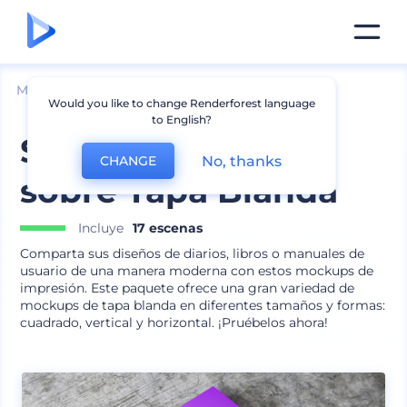
Mockups
Impresión
Mockup de libro
Would you like to change Renderforest language
to English?
Set de Impresión
No, thanks
CHANGE
sobre Tapa Blanda
Incluye
17 escenas
Comparta sus diseños de diarios, libros o manuales de
usuario de una manera moderna con estos mockups de
impresión. Este paquete ofrece una gran variedad de
mockups de tapa blanda en diferentes tamaños y formas:
cuadrado, vertical y horizontal. ¡Pruébelos ahora!