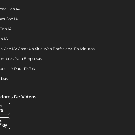
deo Con IA
nes Con IA
 Con IA
on IA
b Con IA: Crear Un Sitio Web Profesional En Minutos
ombres Para Empresas
deos IA Para TikTok
deas
dores De Videos