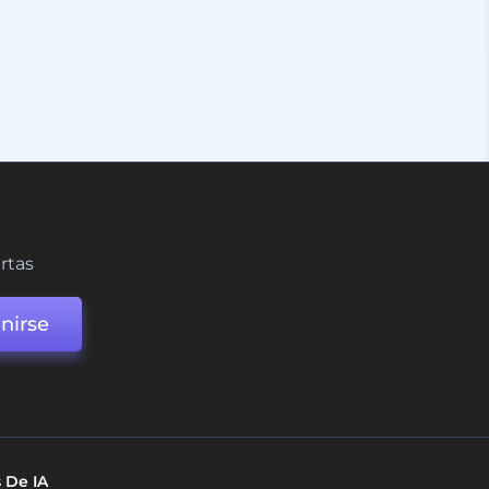
ertas
nirse
 De IA