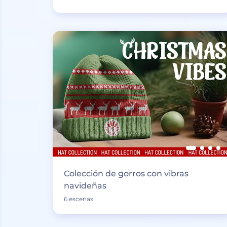
Colección de gorros con vibras
navideñas
6 escenas