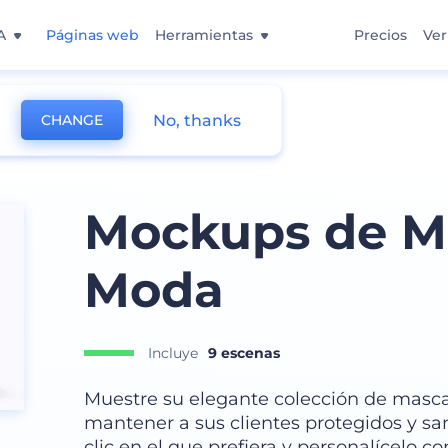
A
Páginas web
Herramientas
Precios
Ver
No, thanks
CHANGE
Mockups de Ma
Moda
Incluye
9 escenas
Muestre su elegante colección de mascar
mantener a sus clientes protegidos y sa
clic en el que prefiera y personalícelo c