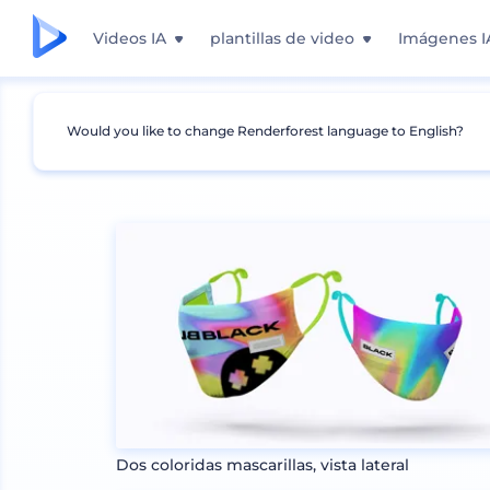
Videos IA
plantillas de video
Imágenes I
Would you like to change Renderforest language to English?
Mockups
Ropa
Otros Mockups de Ropa
Dos coloridas mascarillas, vista lateral