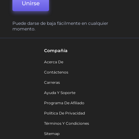
Unirse
Puede darse de baja fácilmente en cualquier
momento.
Compañía
Acerca De
Contáctenos
Carreras
Ayuda Y Soporte
Programa De Afiliado
Política De Privacidad
Términos Y Condiciones
Sitemap