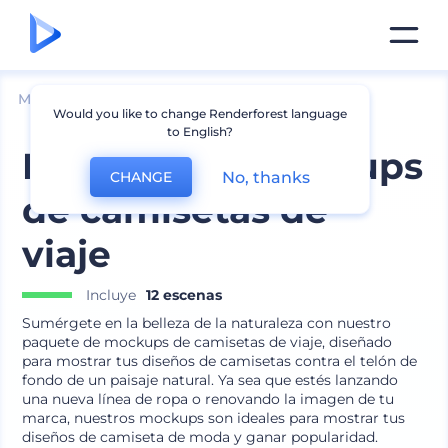
Mockups
Ropa
Mockup de camiseta
Would you like to change Renderforest language
to English?
Paquete de mockups
No, thanks
CHANGE
de camisetas de
viaje
Incluye
12 escenas
Sumérgete en la belleza de la naturaleza con nuestro
paquete de mockups de camisetas de viaje, diseñado
para mostrar tus diseños de camisetas contra el telón de
fondo de un paisaje natural. Ya sea que estés lanzando
una nueva línea de ropa o renovando la imagen de tu
marca, nuestros mockups son ideales para mostrar tus
diseños de camiseta de moda y ganar popularidad.