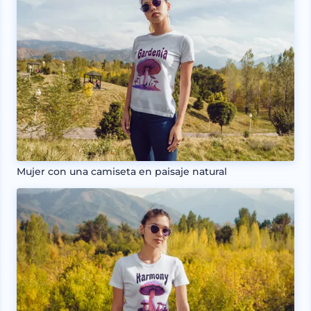
Mujer con una camiseta en paisaje natural