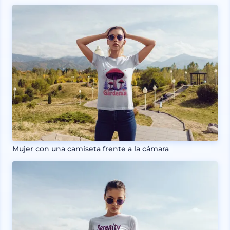
Mujer con una camiseta frente a la cámara