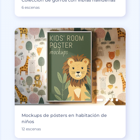
6 escenas
Mockups de pósters en habitación de
niños
12 escenas