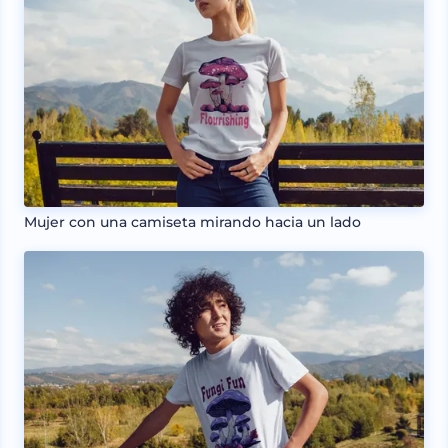
Mujer con una camiseta mirando hacia un lado