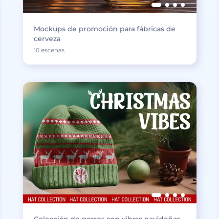
Mockups de promoción para fábricas de
cerveza
10 escenas
Colección de gorros con vibras navideñas