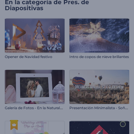
En la categoría de
Pres. de
Diapositivas
Opener de Navidad festivo
Intro de copos de nieve brillantes
G
alería de Fotos - En la Naturaleza
P
resentación Minimalista - Soñadores