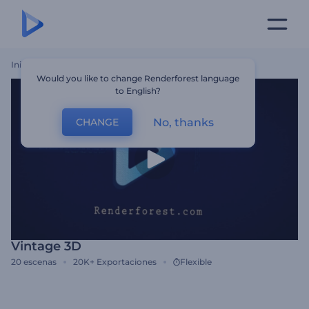
Inicio
Plantillas
Vintage 3D
Would you like to change Renderforest language
to English?
No, thanks
CHANGE
Vintage 3D
20
escenas
20K+
Exportaciones
Flexible