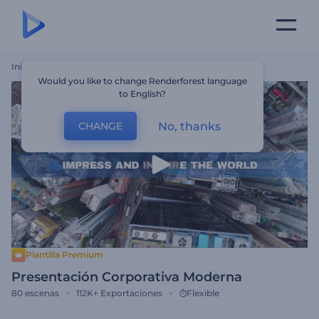
Inicio
Plantillas
Presentación Corporativa Moderna
Would you like to change Renderforest language
to English?
No, thanks
CHANGE
Plantilla Premium
Presentación Corporativa Moderna
80
escenas
112K+
Exportaciones
Flexible