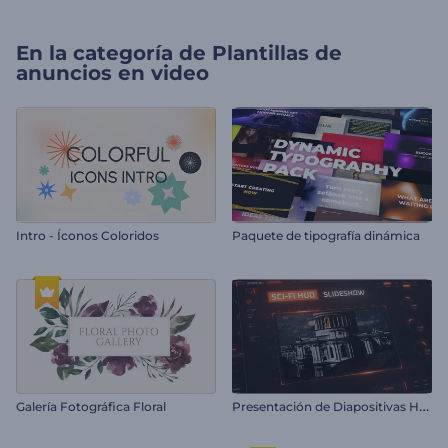
En la categoría de
Plantillas de
anuncios en video
Intro - Íconos Coloridos
Paquete de tipografía dinámica
P
resentación de Diapositivas HUD de Sci-Fi
Galería Fotográfica Floral