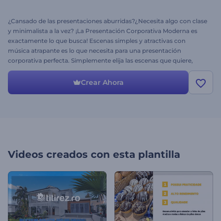
¿Cansado de las presentaciones aburridas?¿Necesita algo con clase
y minimalista a la vez? ¡La Presentación Corporativa Moderna es
exactamente lo que busca! Escenas simples y atractivas con
música atrapante es lo que necesita para una presentación
corporativa perfecta. Simplemente elija las escenas que quiere,
suba sus imágenes y videos, y nosotros haremos el resto. Es
perfecta para presentaciones corporativas, pases de diapositivas
Crear Ahora
educativas, reportes anuales o mensuales y mucho más. Cree un
video profesional en minutos. ¡Pruébelo hoy mismo gratis!
Videos creados con esta plantilla