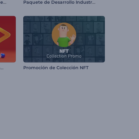
Opener para la celebración de cumpleaños
Paquete de Desarrollo Industrial
Revelación del logo en un domo de nieve
Promoción de Colección NFT