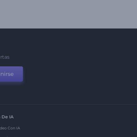
ertas
nirse
 De IA
deo Con IA