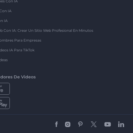
nes Con IA
 Con IA
on IA
b Con IA: Crear Un Sitio Web Profesional En Minutos
ombres Para Empresas
deos IA Para TikTok
deas
dores De Videos