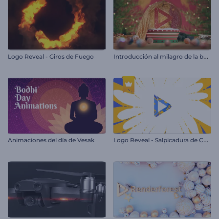
I
ntroducción al milagro de la bola de nieve
Logo Reveal - Giros de Fuego
L
ogo Reveal - Salpicadura de Colores
Animaciones del día de Vesak