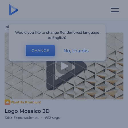
Inicio
Plantillas
Logo Mosaico 3D
Would you like to change Renderforest language
to English?
No, thanks
CHANGE
Plantilla Premium
Logo Mosaico 3D
10K+
Exportaciones
12 segs.