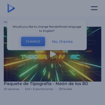
Inicio
Plantillas
Paquete De Tipografía - Neón De Los 80
Would you like to change Renderforest language
to English?
No, thanks
CHANGE
Paquete de Tipografía - Neón de los 80
20
escenas
34K+
Exportaciones
Flexible