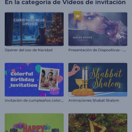
En la categoría de
Videos de invitación
P
resentación de Diapositivas - Gotas de Agua
Opener del oso de Navidad
I
nvitación de cumpleaños colorida
Animaciones Shabat Shalom