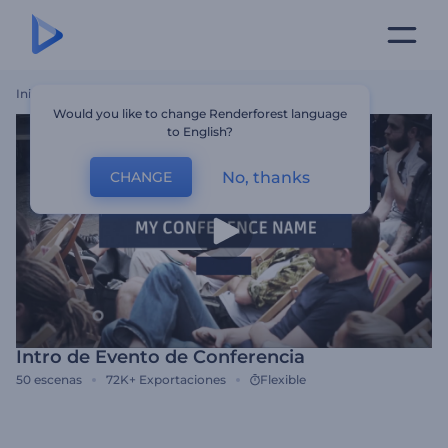
Inicio
Plantillas
Intro De Evento De Conferencia
Would you like to change Renderforest language
to English?
No, thanks
CHANGE
Intro de Evento de Conferencia
50
escenas
72K+
Exportaciones
Flexible