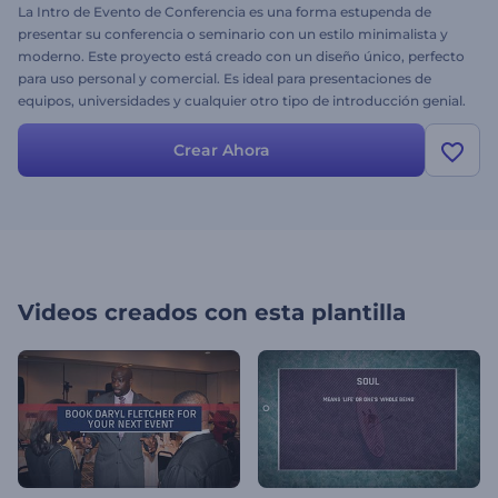
La Intro de Evento de Conferencia es una forma estupenda de
presentar su conferencia o seminario con un estilo minimalista y
moderno. Este proyecto está creado con un diseño único, perfecto
para uso personal y comercial. Es ideal para presentaciones de
equipos, universidades y cualquier otro tipo de introducción genial.
Simplemente suba sus fotos, escriba su texto y haga clic en
renderizar. Pruebe la Intro de Evento de Conferencia hoy mismo,
Crear Ahora
de forma gratuita.
Videos creados con esta plantilla