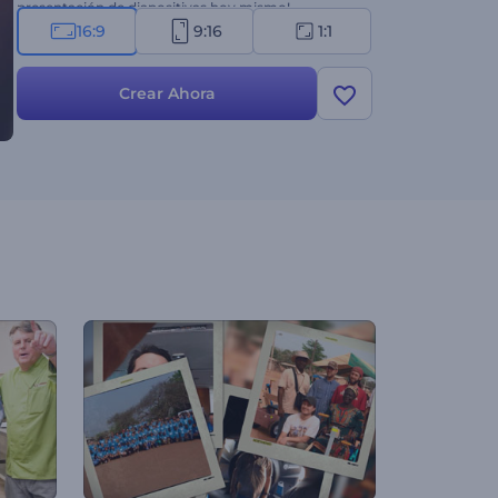
presentación de diapositivas hoy mismo!
16:9
9:16
1:1
Crear Ahora