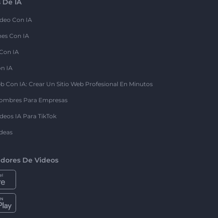
 De IA
deo Con IA
nes Con IA
 Con IA
on IA
b Con IA: Crear Un Sitio Web Profesional En Minutos
ombres Para Empresas
deos IA Para TikTok
deas
dores De Videos