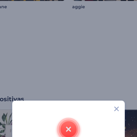
ane
aggie
ositivas