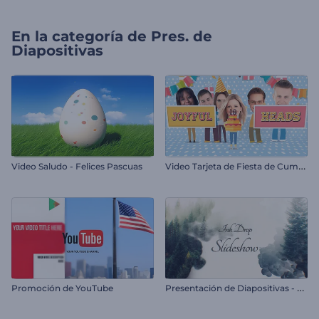
En la categoría de
Pres. de
Diapositivas
V
ideo Tarjeta de Fiesta de Cumpleaños
Video Saludo - Felices Pascuas
P
resentación de Diapositivas - Gota de Tinta
Promoción de YouTube