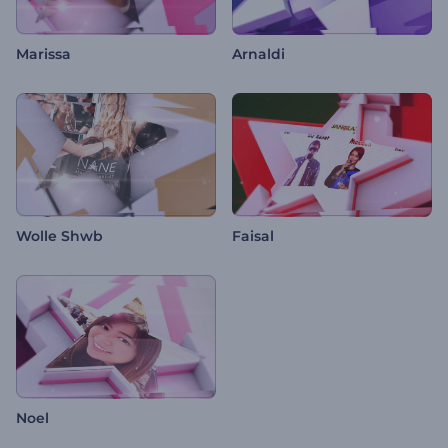
Marissa
Arnaldi
Wolle Shwb
Faisal
Noel