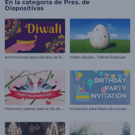
En la categoría de
Pres. de
Diapositivas
A
nimaciones para saludos de Diwali
Video Saludo - Felices Pascuas
H
ermoso opener para el día de San Valentín
I
nvitación para fiesta de cumpleaños