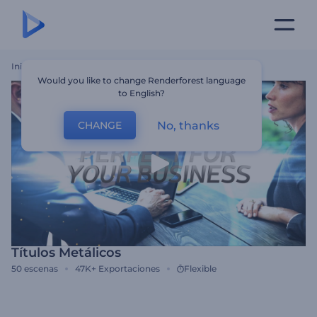
Inicio
Plantillas
Títulos Metálicos
Would you like to change Renderforest language
to English?
No, thanks
CHANGE
Títulos Metálicos
50
escenas
47K+
Exportaciones
Flexible