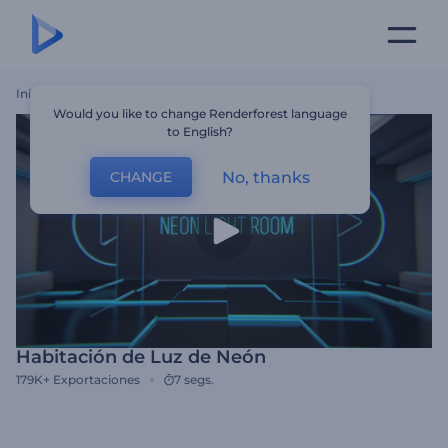
Inicio
Plantillas
Habitación De Luz De Neón
Would you like to change Renderforest language
to English?
No, thanks
CHANGE
Habitación de Luz de Neón
179K+
Exportaciones
7 segs.