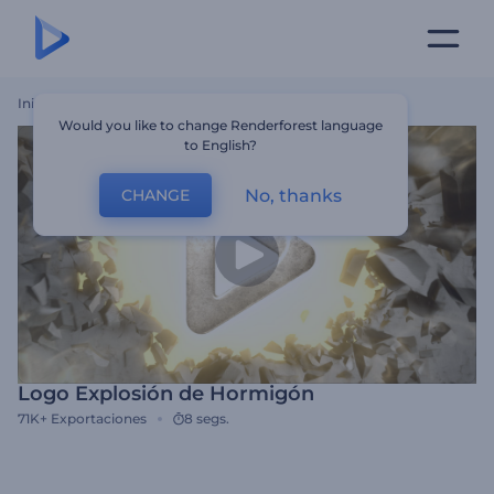
Inicio
Plantillas
Logo Explosión De Hormigón
Would you like to change Renderforest language
to English?
No, thanks
CHANGE
Logo Explosión de Hormigón
71K+
Exportaciones
8 segs.