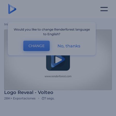
Inicio
Plantillas
Logo Reveal - Volteo
Would you like to change Renderforest language
to English?
No, thanks
CHANGE
Logo Reveal - Volteo
28K+
Exportaciones
7 segs.