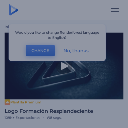
Inicio
Plantillas
Logo Formación Resplandeciente
Would you like to change Renderforest language
to English?
No, thanks
CHANGE
Plantilla Premium
Logo Formación Resplandeciente
109K+
Exportaciones
8 segs.