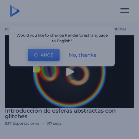
Inicio
Plantillas
Introducción De Esferas Abstractas Con Glitches
Would you like to change Renderforest language
to English?
No, thanks
CHANGE
Introducción de esferas abstractas con
glitches
537
Exportaciones
7 segs.