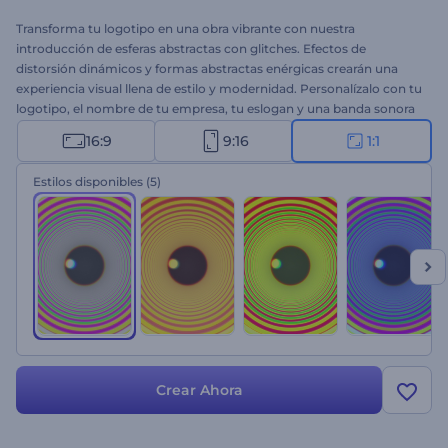
Transforma tu logotipo en una obra vibrante con nuestra
introducción de esferas abstractas con glitches. Efectos de
distorsión dinámicos y formas abstractas enérgicas crearán una
experiencia visual llena de estilo y modernidad. Personalízalo con tu
logotipo, el nombre de tu empresa, tu eslogan y una banda sonora
única. Ideal para empresas tecnológicas, canales de videojuegos,
16:9
9:16
1:1
creadores de contenido creativo y cualquiera que quiera destacarse
con originalidad. ¡Comienza a crear ahora!
Estilos disponibles
(5)
Crear Ahora