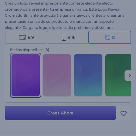
Crea un logo reveal impresionante con este elegante efecto
cromado para presentar tu empresa o marca. Este Logo Reveal
Cromado Brillante te ayudará a ganar nuevos clientes al crear una
presentación única de su producto o marca con un aspecto
elegante. Carga tu logo, elige tu estilo preferido y obtén una
animación de logo profesional con unos pocos clics. Es perfecto
16:9
9:16
1:1
para presentaciones de empresas, promociones de marcas,
presentaciones de productos tecnológicos y mucho más.
Estilos disponibles
(8)
¡Pruébalo ahora!
Crear Ahora