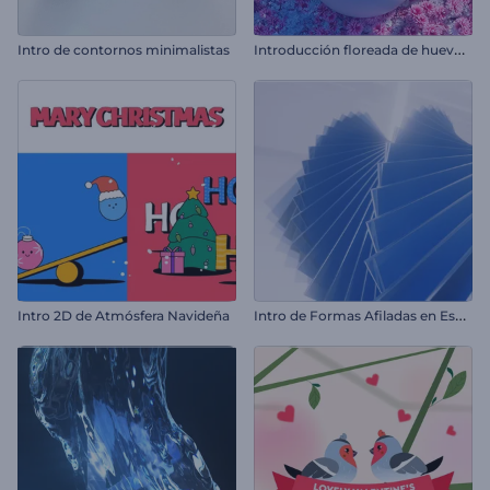
I
ntroducción floreada de huevos de pascua
Intro de contornos minimalistas
I
ntro de Formas Afiladas en Espiral
Intro 2D de Atmósfera Navideña