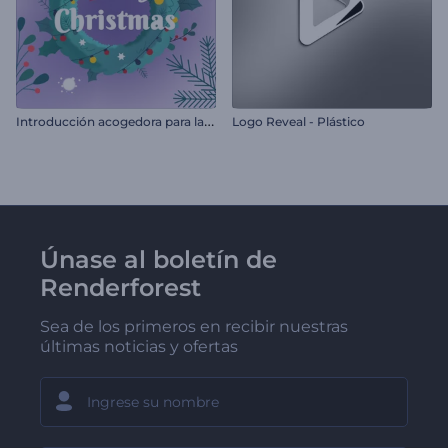
I
ntroducción acogedora para la Nochevieja
Logo Reveal - Plástico
Únase al boletín de
Renderforest
Sea de los primeros en recibir nuestras
últimas noticias y ofertas