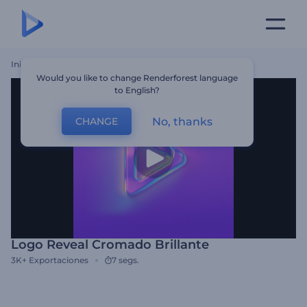
Inicio
Plantillas
Logo Reveal Cromado Brillante
Would you like to change Renderforest language
to English?
No, thanks
CHANGE
Logo Reveal Cromado Brillante
3K+
Exportaciones
7 segs.