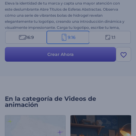
Eleva la identidad de tu marca y capta una mayor atención con
este deslumbrante Abre Títulos de Esferas Abstractas. Observa
cómo una serie de vibrantes bolas de hidrogel revelan
elegantemente tu logotipo, creando una introducción dinámica y
visualmente impresionante. Carga tu logotipo, escribe tu lema,
elige música de fondo y previsualiza para ver el resultado final. Esta
16:9
9:16
1:1
plantilla es ideal para negocios, startups o cualquier proyecto que
exija una introducción extraordinaria y llamativa. ¡Crea ahora y
destaca tu logotipo con una revelación que brilla con creatividad y
Crear Ahora
singularidad!
En la categoría de
Videos de
animación