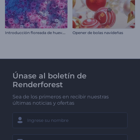
I
ntroducción floreada de huevos de pascua
Opener de bolas navideñas
Únase al boletín de
Renderforest
Sea de los primeros en recibir nuestras
últimas noticias y ofertas