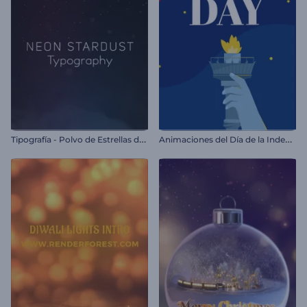
T
ipografía - Polvo de Estrellas de Neón
A
nimaciones del Día de la Independencia de EE. UU.