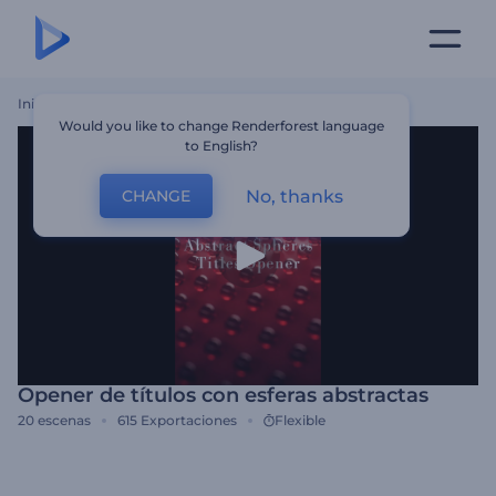
Inicio
Plantillas
Opener De Títulos Con Esferas Abstractas
Would you like to change Renderforest language
to English?
No, thanks
CHANGE
Opener de títulos con esferas abstractas
20
escenas
615
Exportaciones
Flexible