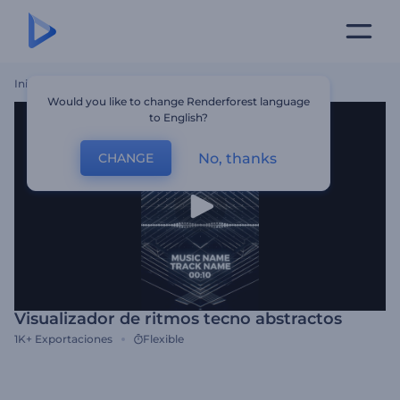
Inicio
Plantillas
Visualizador De Ritmos Tecno Abstractos
Would you like to change Renderforest language
to English?
No, thanks
CHANGE
Visualizador de ritmos tecno abstractos
1K+
Exportaciones
Flexible