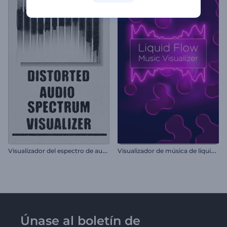
V
isualizador del espectro de audio distorsionado
V
isualizador de música de líquido en movimiento
Únase al boletín de