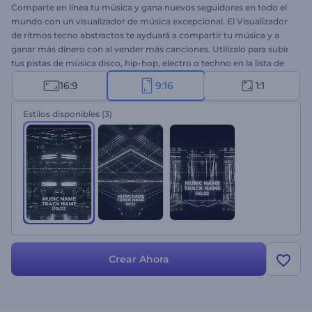
Comparte en línea tu música y gana nuevos seguidores en todo el
mundo con un visualizador de música excepcional. El Visualizador
de ritmos tecno abstractos te ayduará a compartir tu música y a
ganar más dinero con al vender más canciones. Utilízalo para subir
tus pistas de música disco, hip-hop, electro o techno en la lista de
sencillos más vendidos en las listas de éxitos musicales de todo el
16:9
9:16
1:1
mundo. Sube tu canción y espera unos minutos para obtener tu
visualizador de audio de alta resolución. Ideal para lanzamientos de
Estilos disponibles
(3)
sencillos de DJ, lanzamientos de nuevos álbumes, portadas de listas
de reproducción y muchos proyectos más. ¡Pruebalo ahora!
Crear Ahora