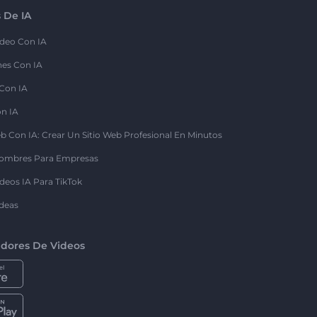
 De IA
deo Con IA
nes Con IA
 Con IA
on IA
b Con IA: Crear Un Sitio Web Profesional En Minutos
ombres Para Empresas
deos IA Para TikTok
deas
dores De Videos