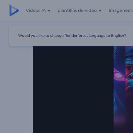
Videos IA
plantillas de video
Imágenes I
Inicio
Plantillas
Visualizador De Música Cyber Beats
Would you like to change Renderforest language to English?