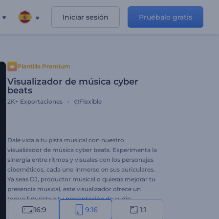
Iniciar sesión
Pruébalo gratis
Plantilla Premium
Visualizador de música cyber
beats
2K+
Exportaciones
Flexible
Dale vida a tu pista musical con nuestro
visualizador de música cyber beats. Experimenta la
sinergia entre ritmos y visuales con los personajes
cibernéticos, cada uno inmerso en sus auriculares.
Ya seas DJ, productor musical o quieras mejorar tu
presencia musical, este visualizador ofrece un
toque futurista a tu presentación de audio.
Personaliza la plantilla con el título y el nombre del
16:9
9:16
1:1
artista de tu pista, sube tu música y comparte tu