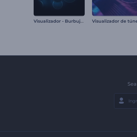
Visualizador - Burbujas de Neón
Sea 