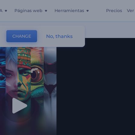
A
Páginas web
Herramientas
Precios
Ver
No, thanks
CHANGE