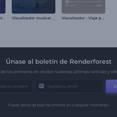
Visualizador de túnel luminiscente
Visualizador musical observatorio cósmico
Visualizador - Viaje panorámico
Únase al boletín de Renderforest
de los primeros en recibir nuestras últimas noticias y of
U
Puede darse de baja fácilmente en cualquier momento.