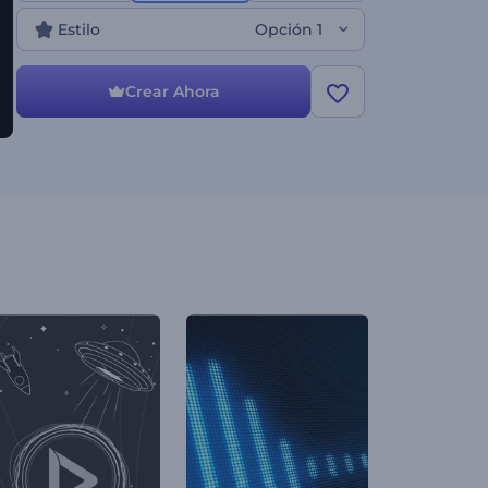
obra maestra en plataformas de música para ganar
Estilo
Opción 1
más seguidores leales. ¡Prueba esta plantilla ahora!
Crear Ahora