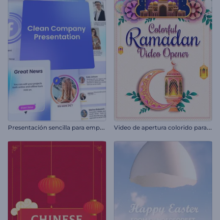
P
resentación sencilla para empresas
V
ideo de apertura colorido para Ramadán