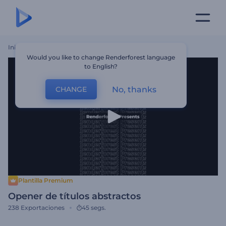
Inicio
Plantillas
Opener De Títulos Abstractos
Would you like to change Renderforest language
to English?
No, thanks
CHANGE
Plantilla Premium
Opener de títulos abstractos
238
Exportaciones
45 segs.