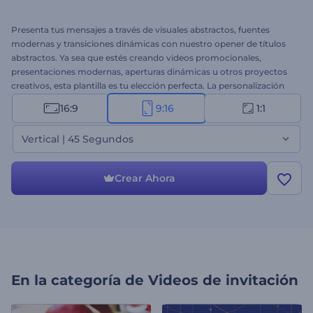
Presenta tus mensajes a través de visuales abstractos, fuentes
modernas y transiciones dinámicas con nuestro opener de títulos
abstractos. Ya sea que estés creando videos promocionales,
presentaciones modernas, aperturas dinámicas u otros proyectos
creativos, esta plantilla es tu elección perfecta. La personalización
es cuestión de minutos: sube tus archivos multimedia, escribe tu
16:9
9:16
1:1
texto, inserta tu logotipo y anima tu video con una pista musical
animada o tu voz en off. ¡Prueba ahora y cautiva a tu audiencia con
Vertical | 45 Segundos
títulos abstractos!
Crear Ahora
En la categoría de
Videos de invitación