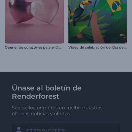
O
pener de corazones para el Día de San Valentín
V
ideo de celebración del Día de la Independencia de Brasil
Únase al boletín de
Renderforest
Sea de los primeros en recibir nuestras
últimas noticias y ofertas