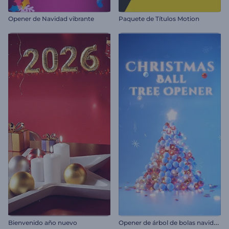
Opener de Navidad vibrante
Paquete de Títulos Motion
O
pener de árbol de bolas navideñas
Bienvenido año nuevo