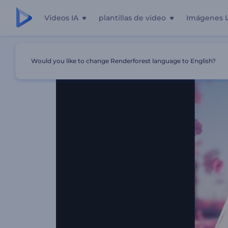
Videos IA
plantillas de video
Imágenes I
Inicio
Plantillas
Invitación Con Figuritas De Boda
Would you like to change Renderforest language to English?