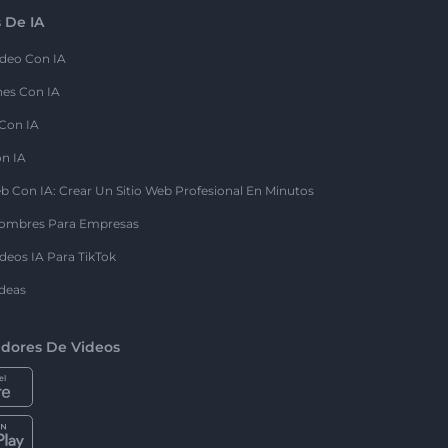
 De IA
deo Con IA
nes Con IA
 Con IA
on IA
b Con IA: Crear Un Sitio Web Profesional En Minutos
ombres Para Empresas
deos IA Para TikTok
deas
dores De Videos