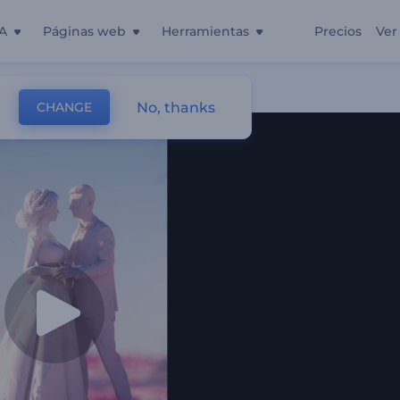
A
Páginas web
Herramientas
Precios
Ver
No, thanks
CHANGE