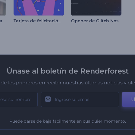
Promoción Dinámica de Perfil de Instagram
Tarjeta de felicitación del Día del Trabajo
Opener de Glitch Nostálgico
Únase al boletín de Renderforest
de los primeros en recibir nuestras últimas noticias y of
U
Puede darse de baja fácilmente en cualquier momento.