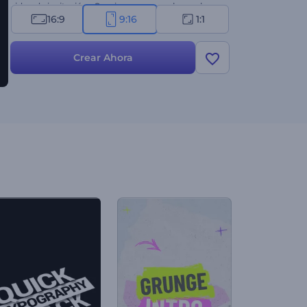
video de invitación. ¡Comienza a crear ahora y haz
16:9
9:16
1:1
que el anuncio de tu boda sea una obra de arte!
Crear Ahora