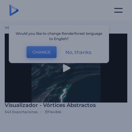
Inicio
Plantillas
Visualizador - Vórtices Abstractos
Would you like to change Renderforest language
to English?
No, thanks
CHANGE
Visualizador - Vórtices Abstractos
543
Exportaciones
Flexible