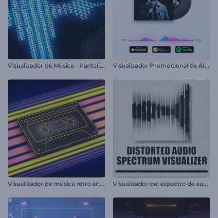
V
isualizador de Música - Pantalla LCD
V
isualizador Promocional de Álbum
V
isualizador de música retro en cassette
V
isualizador del espectro de audio distorsionado