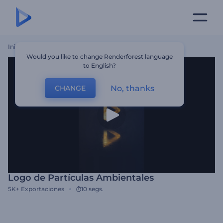
Inicio
Plantillas
Logo De Partículas Ambientales
Would you like to change Renderforest language
to English?
No, thanks
CHANGE
Logo de Partículas Ambientales
5K+
Exportaciones
10 segs.