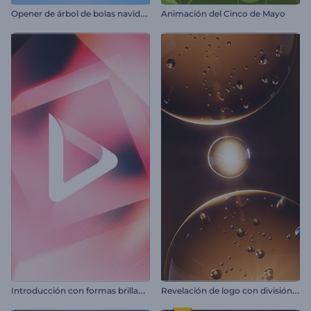
O
pener de árbol de bolas navideñas
Animación del Cinco de Mayo
I
ntroducción con formas brillantes
R
evelación de logo con división de burbujas