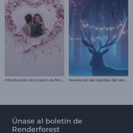
I
ntroducción de corazón de flores para San Valentín
R
evelación del logotipo del reno navideño
Únase al boletín de
Renderforest