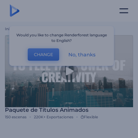
Inicio
Plantillas
Paquete De Títulos Animados
Would you like to change Renderforest language
to English?
No, thanks
CHANGE
Paquete de Títulos Animados
150
escenas
220K+
Exportaciones
Flexible