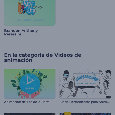
Brandon Anthony
Peressini
En la categoría de
Videos de
animación
K
it de Herramientas para Animación de Pizarra
Animación del Día de la Tierra