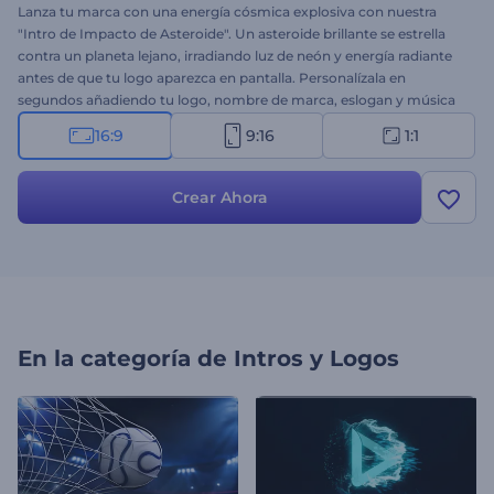
Lanza tu marca con una energía cósmica explosiva con nuestra
"Intro de Impacto de Asteroide". Un asteroide brillante se estrella
contra un planeta lejano, irradiando luz de neón y energía radiante
antes de que tu logo aparezca en pantalla. Personalízala en
segundos añadiendo tu logo, nombre de marca, eslogan y música
de fondo. Perfecta para intros de ciencia ficción, tráilers
16:9
9:16
1:1
cinematográficos, intros futuristas, canales de videojuegos y otros
proyectos de temática espacial. ¡Pruébala ya!
Crear Ahora
En la categoría de
Intros y Logos