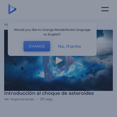
Inicio
Plantillas
Introducción Al Choque De Asteroides
Would you like to change Renderforest language
to English?
No, thanks
CHANGE
Introducción al choque de asteroides
4K+
Exportaciones
7 segs.