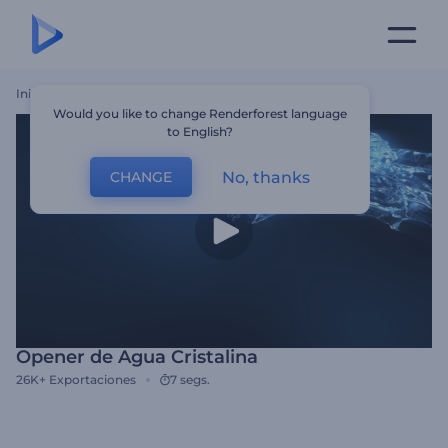
Inicio
Plantillas
Opener De Agua Cristalina
Would you like to change Renderforest language
to English?
No, thanks
CHANGE
Opener de Agua Cristalina
26K+
Exportaciones
7 segs.