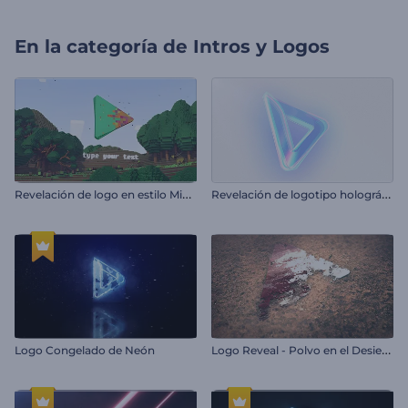
En la categoría de
Intros y Logos
R
evelación de logo en estilo Minecraft
R
evelación de logotipo holográfico
L
ogo Reveal - Polvo en el Desierto
Logo Congelado de Neón