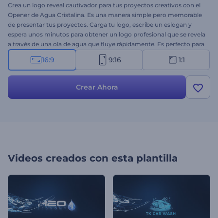
Crea un logo reveal cautivador para tus proyectos creativos con el
Opener de Agua Cristalina. Es una manera simple pero memorable
de presentar tus proyectos. Carga tu logo, escribe un eslogan y
espera unos minutos para obtener un logo profesional que se revela
a través de una ola de agua que fluye rápidamente. Es perfecto para
promoción de productos, presentación de empresas, opener de
16:9
9:16
1:1
presentaciones, comerciales de televisión y mucho más. Sigue
avanzando para que tu marca tenga mayor reconocimiento a
través de esta plantilla inspirada en la naturaleza ¡Pruébalo ahora!
Crear Ahora
Videos creados con esta plantilla