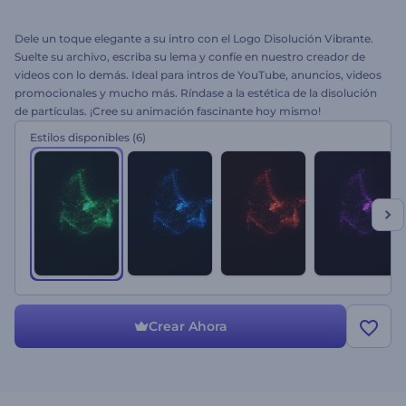
Dele un toque elegante a su intro con el Logo Disolución Vibrante.
Suelte su archivo, escriba su lema y confíe en nuestro creador de
videos con lo demás. Ideal para intros de YouTube, anuncios, videos
promocionales y mucho más. Ríndase a la estética de la disolución
de partículas. ¡Cree su animación fascinante hoy mismo!
Estilos disponibles
(6)
Crear Ahora