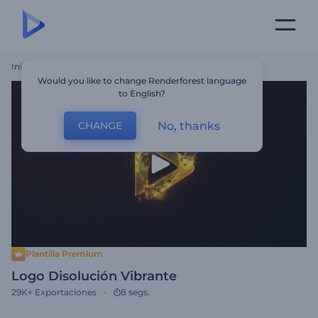
Inicio
Plantillas
Logo Disolución Vibrante
Would you like to change Renderforest language
to English?
No, thanks
CHANGE
Plantilla Premium
Logo Disolución Vibrante
29K+
Exportaciones
8 segs.