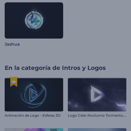
Jashua
En la categoría de
Intros y Logos
L
ogo Cielo Nocturno Tormentoso
Animación de Logo - Esferas 3D