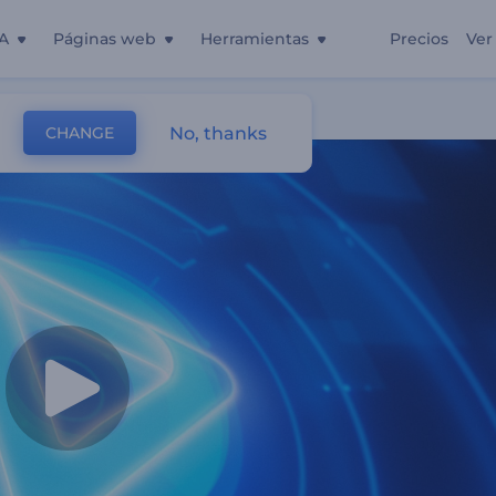
A
Páginas web
Herramientas
Precios
Ver
No, thanks
CHANGE