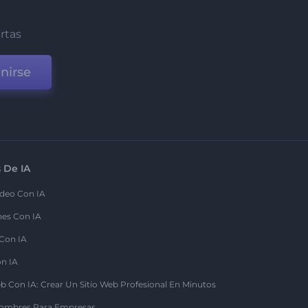
ertas
nirse
 De IA
deo Con IA
nes Con IA
 Con IA
on IA
b Con IA: Crear Un Sitio Web Profesional En Minutos
ombres Para Empresas