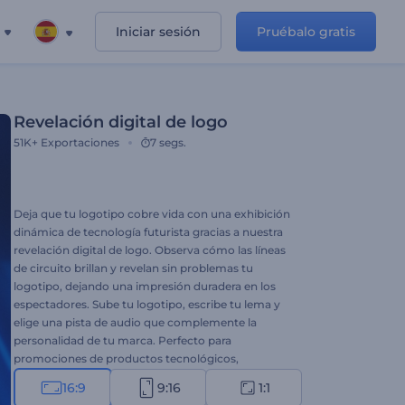
Iniciar sesión
Pruébalo gratis
Revelación digital de logo
51K+
Exportaciones
7 segs.
Deja que tu logotipo cobre vida con una exhibición
dinámica de tecnología futurista gracias a nuestra
revelación digital de logo. Observa cómo las líneas
de circuito brillan y revelan sin problemas tu
logotipo, dejando una impresión duradera en los
espectadores. Sube tu logotipo, escribe tu lema y
elige una pista de audio que complemente la
personalidad de tu marca. Perfecto para
promociones de productos tecnológicos,
presentaciones de empresas, proyectos
16:9
9:16
1:1
cinematográficos y más. ¡Crea ahora y deja tu