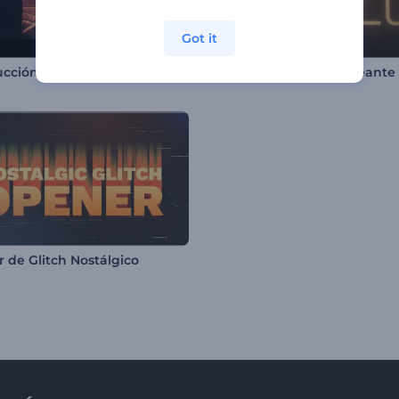
Got it
Introducción con partículas de llama brillante
Intro Navideña Centelleante
 de Glitch Nostálgico