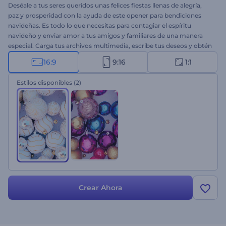
Deséale a tus seres queridos unas felices fiestas llenas de alegría,
paz y prosperidad con la ayuda de este opener para bendiciones
navideñas. Es todo lo que necesitas para contagiar el espíritu
navideño y enviar amor a tus amigos y familiares de una manera
especial. Carga tus archivos multimedia, escribe tus deseos y obtén
una animación navideña profesional con un par de clics. Es
16:9
9:16
1:1
perfecto para introducciones navideñas, saludos en video,
invitaciones a cenas navideñas y muchos proyectos más ¡Pruébalo
Estilos disponibles
(2)
ahora!
Crear Ahora