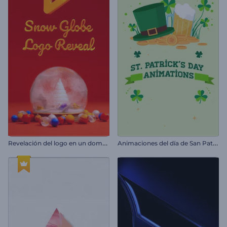
R
evelación del logo en un domo de nieve
A
nimaciones del día de San Patricio