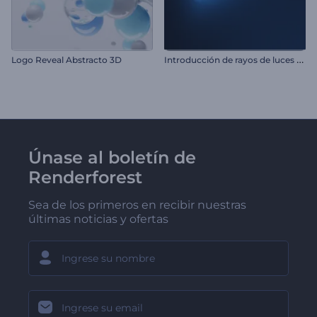
I
ntroducción de rayos de luces de neón
Logo Reveal Abstracto 3D
Únase al boletín de
Renderforest
Sea de los primeros en recibir nuestras
últimas noticias y ofertas