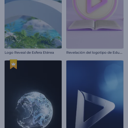
R
evelación del logotipo de Educación
Logo Reveal de Esfera Etérea