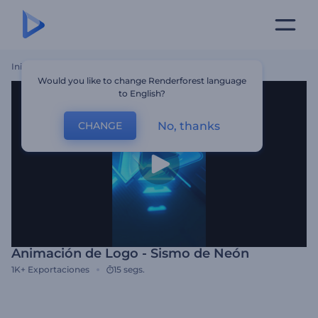
Inicio
Plantillas
Animación De Logo - Sismo De Neón
Would you like to change Renderforest language
to English?
No, thanks
CHANGE
Animación de Logo - Sismo de Neón
1K+
Exportaciones
15 segs.