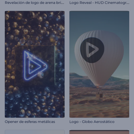
R
evelación de logo de arena brillante
L
ogo Reveal - HUD Cinematográfico
Opener de esferas metálicas
Logo - Globo Aerostático