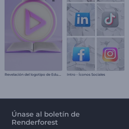
R
evelación del logotipo de Educación
Intro - Íconos Sociales
Únase al boletín de
Renderforest