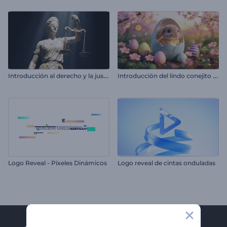
I
ntroducción al derecho y la justicia
I
ntroducción del lindo conejito de Pascua
Logo Reveal - Píxeles Dinámicos
Logo reveal de cintas onduladas