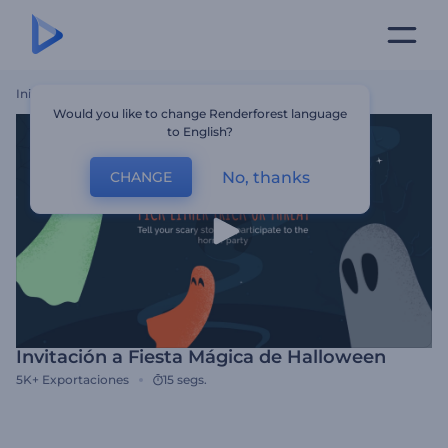
Inicio
Plantillas
Invitación A Fiesta Mágica De Halloween
Would you like to change Renderforest language
to English?
No, thanks
CHANGE
Invitación a Fiesta Mágica de Halloween
5K+
Exportaciones
15 segs.