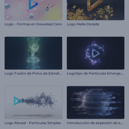
Logo - Formas en Gravedad Cero
Logo Malla Dorada
L
ogo Fusión de Polvo de Estrellas
L
ogotipo de Partículas Emergentes
I
ntroducción de explosión de esfera metálica
Logo Reveal - Particulas Simples