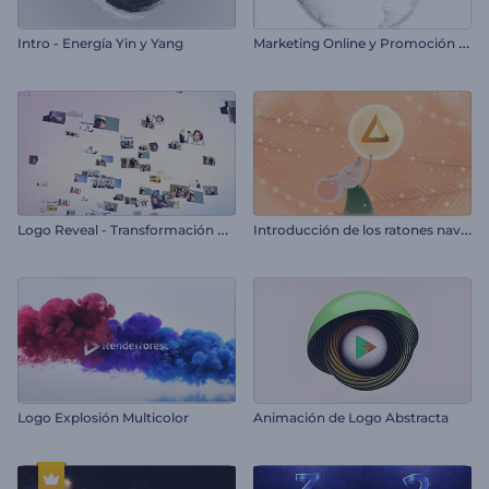
M
arketing Online y Promoción SEO
Intro - Energía Yin y Yang
L
ogo Reveal - Transformación de Imagen
I
ntroducción de los ratones navideños alegres
Logo Explosión Multicolor
Animación de Logo Abstracta