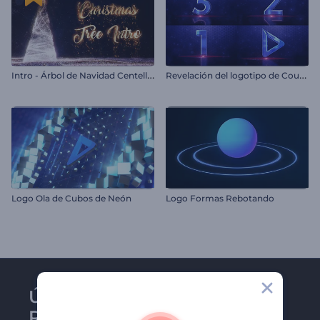
I
ntro - Árbol de Navidad Centelleante
R
evelación del logotipo de Countdown
Logo Ola de Cubos de Neón
Logo Formas Rebotando
Únase al boletín de
Renderforest