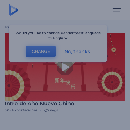
Inicio
Plantillas
Intro De Año Nuevo Chino
Would you like to change Renderforest language
to English?
No, thanks
CHANGE
Intro de Año Nuevo Chino
5K+
Exportaciones
7 segs.