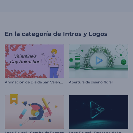
En la categoría de
Intros y Logos
A
nimación de Día de San Valentín
Apertura de diseño floral
Logo Reveal - Combo de Formas
Logo Reveal - Poder de Neón