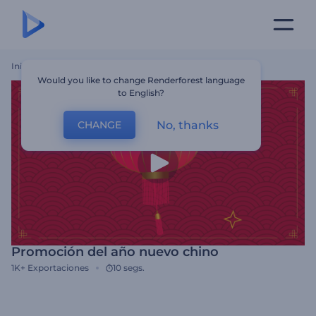
Inicio
Plantillas
Promoción Del Año Nuevo Chino
Would you like to change Renderforest language
to English?
No, thanks
CHANGE
Promoción del año nuevo chino
1K+
Exportaciones
10 segs.