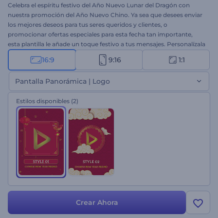
Celebra el espíritu festivo del Año Nuevo Lunar del Dragón con
nuestra promoción del Año Nuevo Chino. Ya sea que desees enviar
los mejores deseos para tus seres queridos y clientes, o
promocionar ofertas especiales para esta fecha tan importante,
esta plantilla le añade un toque festivo a tus mensajes. Personalízala
con tus archivos multimedia, tus deseos más sinceros y una pista
16:9
9:16
1:1
de música alegre para crear un video promocional memorable.
¡Comienza a crear ahora y lleva la alegría del Año Nuevo Chino a tu
Pantalla Panorámica | Logo
audiencia!
Estilos disponibles
(2)
Crear Ahora