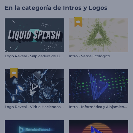
En la categoría de
Intros y Logos
L
ogo Reveal - Salpicadura de Líquido
Intro - Verde Ecológico
L
ogo Reveal - Vidrio Haciéndose Añicos
I
ntro - Informática y Alojamiento en la Nube