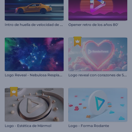
I
ntro de huella de velocidad de automóvil
Opener retro de los años 80'
L
ogo Reveal - Nebulosa Resplandeciente
L
ogo reveal con corazones de San Valentín
Logo - Estética de Mármol
Logo - Forma Rodante