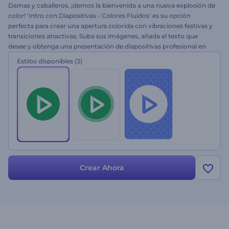
Damas y caballeros, ¡demos la bienvenida a una nueva explosión de
color! 'Intro con Diapositivas - Colores Fluidos' es su opción
perfecta para crear una apertura colorida con vibraciones festivas y
transiciones atractivas. Suba sus imágenes, añada el texto que
desee y obtenga una presentación de diapositivas profesional en
cuestión de minutos. No olvide añadir una pista llamativa y positiva
Estilos disponibles
(3)
para completar su proyecto. Se adapta perfectamente a
presentaciones, anuncios de televisión, presentaciones de
felicitación y mucho más. ¡Pruébelo ahora mismo y el ánimo festivo
de su público estará garantizado!
Crear Ahora