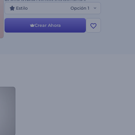
Alcanzar la perfección nunca ha sido tan fácil.
Pruébelo ahora mismo de forma gratuita.
Estilo
Opción 1
Crear Ahora