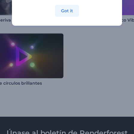
Got it
eriva de Alta Velocidad
e círculos brillantes
Únase al boletín de Renderforest