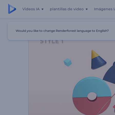
Videos IA
plantillas de video
Imágenes I
Inicio
Plantillas
Logo Reveal - Combo De Formas
Would you like to change Renderforest language to English?