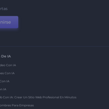
ertas
nirse
 De IA
deo Con IA
nes Con IA
 Con IA
on IA
b Con IA: Crear Un Sitio Web Profesional En Minutos
ombres Para Empresas