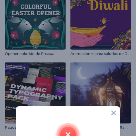
A
nimaciones para saludos de Diwali
Opener colorido de Pascua
I
ntro brillante de noche de Ramadán
Paquete de tipografía dinámica