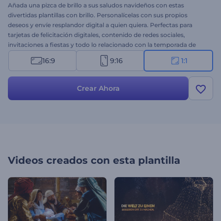
Añada una pizca de brillo a sus saludos navideños con estas
divertidas plantillas con brillo. Personalícelas con sus propios
deseos y envíe resplandor digital a quien quiera. Perfectas para
tarjetas de felicitación digitales, contenido de redes sociales,
invitaciones a fiestas y todo lo relacionado con la temporada de
luces brillantes. ¡Pruébelo ahora!
16:9
9:16
1:1
Crear Ahora
Videos creados con esta plantilla