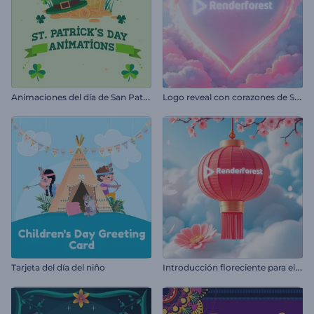
A
nimaciones del día de San Patricio
L
ogo reveal con corazones de San Valentín
I
ntroducción floreciente para el Año Nuevo Chino
Tarjeta del día del niño