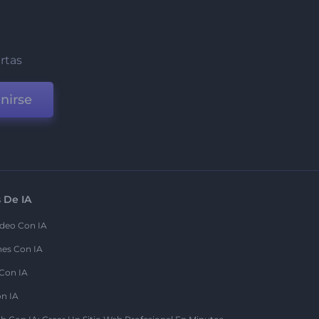
ertas
nirse
 De IA
deo Con IA
nes Con IA
 Con IA
on IA