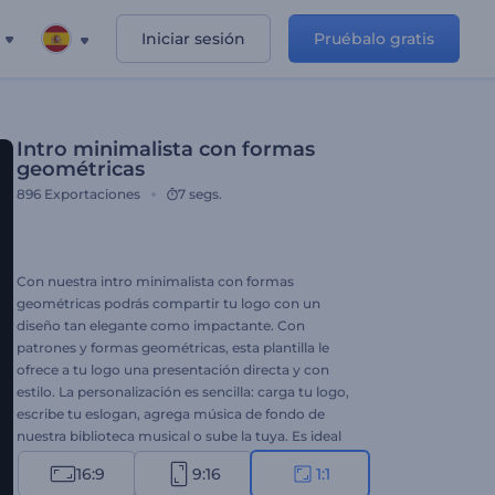
Iniciar sesión
Pruébalo gratis
Intro minimalista con formas
geométricas
896
Exportaciones
7 segs.
Con nuestra intro minimalista con formas
geométricas podrás compartir tu logo con un
diseño tan elegante como impactante. Con
patrones y formas geométricas, esta plantilla le
ofrece a tu logo una presentación directa y con
estilo. La personalización es sencilla: carga tu logo,
escribe tu eslogan, agrega música de fondo de
nuestra biblioteca musical o sube la tuya. Es ideal
para promociones de productos o servicios,
16:9
9:16
1:1
introducciones y outros de canales, comerciales de