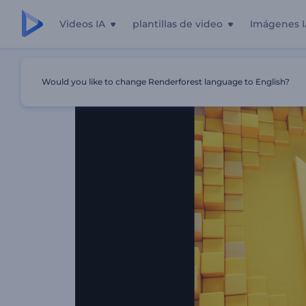
Videos IA
plantillas de video
Imágenes I
Inicio
Plantillas
Intro Minimalista Con Formas Geométr
Would you like to change Renderforest language to English?