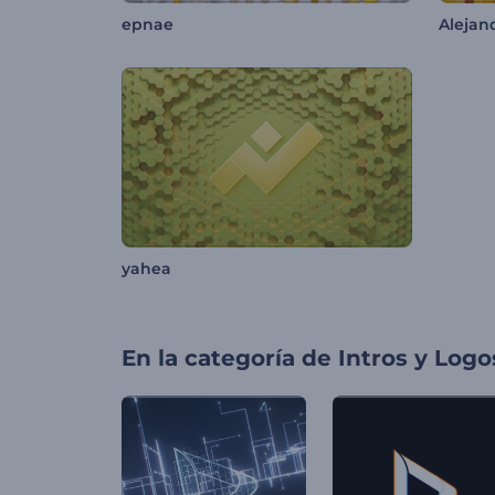
epnae
Alejan
yahea
En la categoría de
Intros y Logo