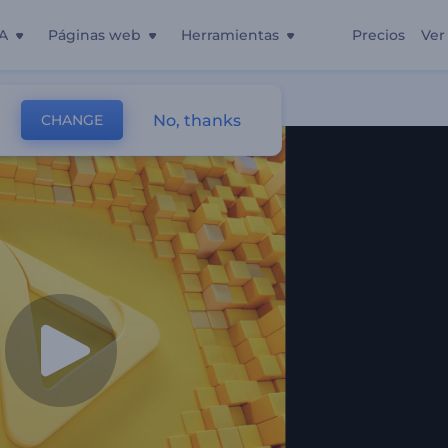
A
Páginas web
Herramientas
Precios
Ver
icas
No, thanks
CHANGE