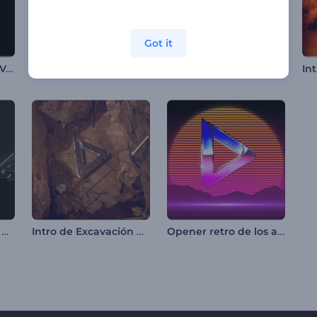
Got it
Logo - Efecto Glitch Veloz
Intro de Carteles de Cristal
Logo - Círculos Giratorios
Logo Reveal - 3D en Relieve
Intro de Excavación Arquelógica
Opener retro de los años 80'