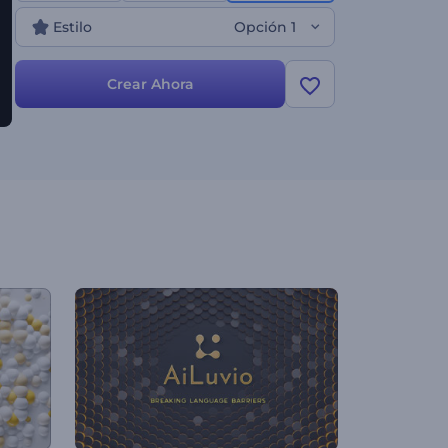
televisión, apertura de presentaciones y muchas
Estilo
Opción 1
opciones más ¡Comienza a crear ahora y mejora el
nivel de tu marca!
Crear Ahora