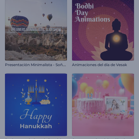
P
resentación Minimalista - Soñadores
Animaciones del día de Vesak