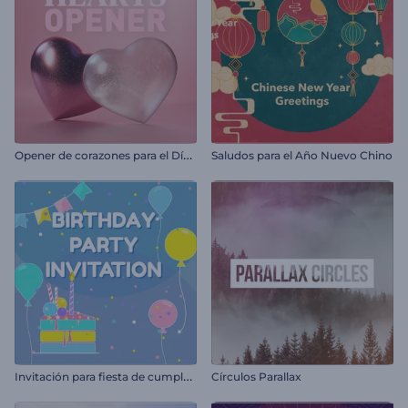
O
pener de corazones para el Día de San Valentín
Saludos para el Año Nuevo Chino
I
nvitación para fiesta de cumpleaños
Círculos Parallax