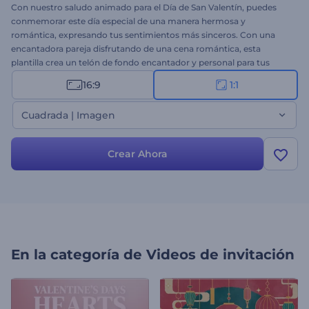
Con nuestro saludo animado para el Día de San Valentín, puedes
conmemorar este día especial de una manera hermosa y
romántica, expresando tus sentimientos más sinceros. Con una
encantadora pareja disfrutando de una cena romántica, esta
plantilla crea un telón de fondo encantador y personal para tus
mensajes de amor. Personaliza la plantilla con tus dulces deseos y
16:9
1:1
saludos, música de fondo y locución para crear un saludo único y
memorable para el Día de San Valentín. Perfecto para enviar saludos
Cuadrada | Imagen
a esa persona especial o compartir publicaciones festivas en tus
redes sociales. ¡Crea ahora y difunde el amor!
Crear Ahora
En la categoría de
Videos de invitación