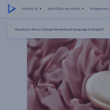
Videos IA
plantillas de video
Imágenes I
Inicio
Plantillas
Intro De Dije Con Forma De Corazón
Would you like to change Renderforest language to English?