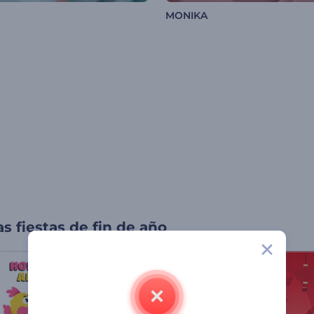
MONIKA
as fiestas de fin de año