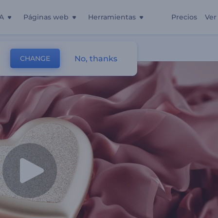
A
Páginas web
Herramientas
Precios
Ver
No, thanks
CHANGE