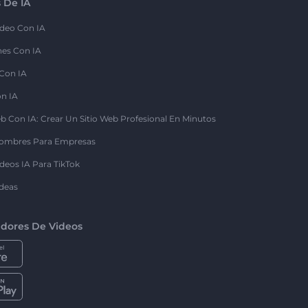
 De IA
deo Con IA
nes Con IA
 Con IA
on IA
b Con IA: Crear Un Sitio Web Profesional En Minutos
ombres Para Empresas
deos IA Para TikTok
deas
dores De Videos