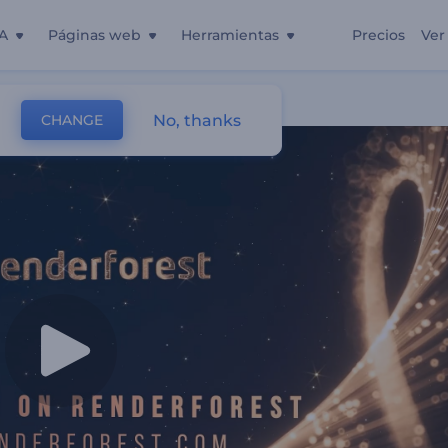
A
Páginas web
Herramientas
Precios
Ver
No, thanks
CHANGE