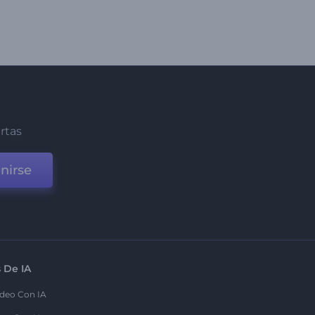
ertas
nirse
 De IA
deo Con IA