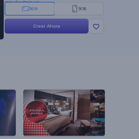
más. ¡Pruébalo ya!
16:9
9:16
Crear Ahora