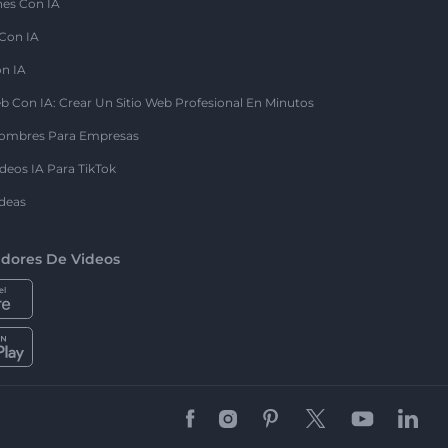
nes Con IA
 Con IA
on IA
b Con IA: Crear Un Sitio Web Profesional En Minutos
ombres Para Empresas
deos IA Para TikTok
deas
dores De Videos