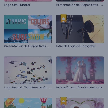
P
resentación de Diapositivas - Glitch Cromático
Logo Gira Mundial
P
resentación de Diapositivas - Colores Dinámicos
Intro de Logo de Fotógrafo
L
ogo Reveal - Transformación de Imagen
Invitación con figuritas de boda