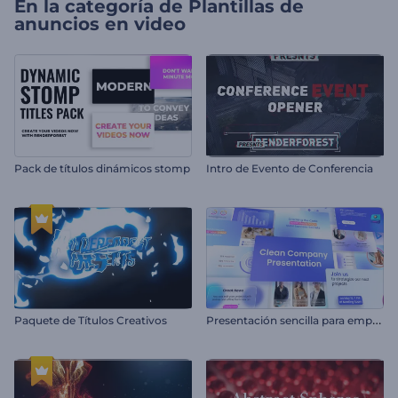
En la categoría de
Plantillas de
anuncios en video
Pack de títulos dinámicos stomp
Intro de Evento de Conferencia
P
resentación sencilla para empresas
Paquete de Títulos Creativos