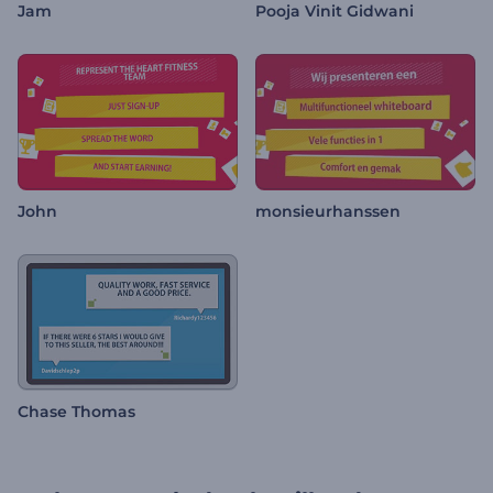
Jam
Pooja Vinit Gidwani
John
monsieurhanssen
Chase Thomas