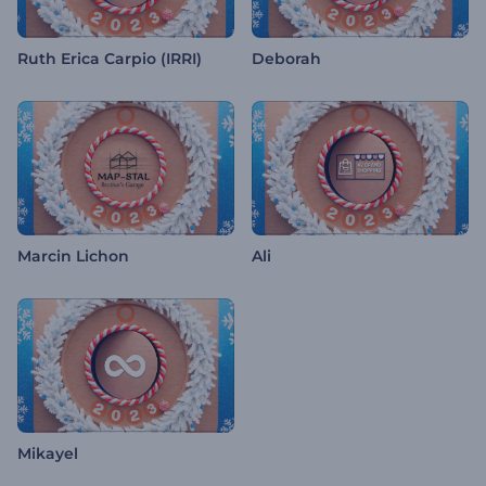
Ruth Erica Carpio (IRRI)
Deborah
Marcin Lichon
Ali
Mikayel