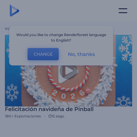
Inicio
Plantillas
Felicitación Navideña De Pinball
Would you like to change Renderforest language
to English?
No, thanks
CHANGE
Felicitación navideña de Pinball
18K+
Exportaciones
15 segs.