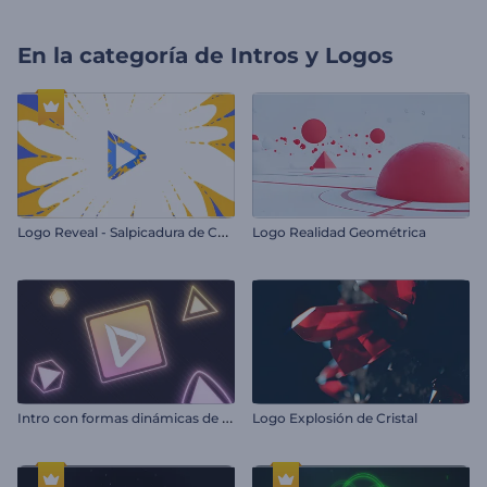
En la categoría de
Intros y Logos
L
ogo Reveal - Salpicadura de Colores
Logo Realidad Geométrica
I
ntro con formas dinámicas de neón
Logo Explosión de Cristal