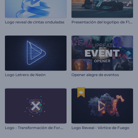
P
resentación del logotipo de F1 Racing
Logo reveal de cintas onduladas
Logo Letrero de Neón
Opener alegre de eventos
L
ogo - Transformación de Formas
Logo Reveal - Vórtice de Fuego