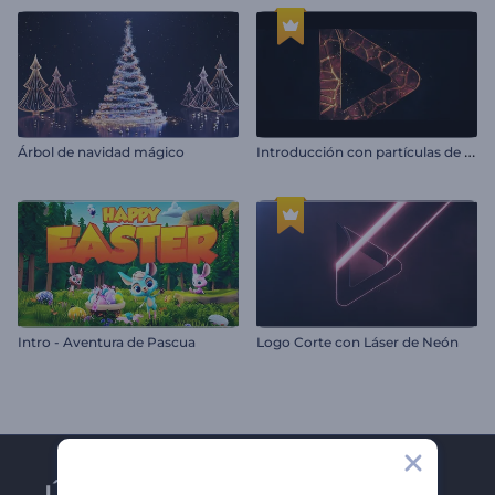
I
ntroducción con partículas de llama brillante
Árbol de navidad mágico
Intro - Aventura de Pascua
Logo Corte con Láser de Neón
Únase al boletín de