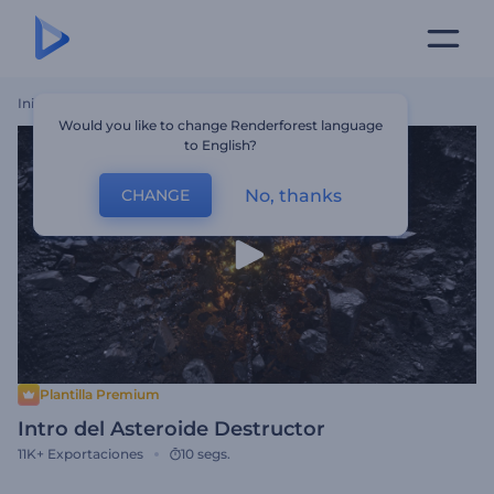
Inicio
Plantillas
Intro Del Asteroide Destructor
Would you like to change Renderforest language
to English?
No, thanks
CHANGE
Plantilla Premium
Intro del Asteroide Destructor
11K+
Exportaciones
10 segs.