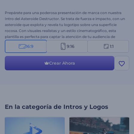
Prepárate para una poderosa presentación de marca con nuestra
Intro del Asteroide Destructor. Se trata de fuerza e impacto, con un
asteroide que explota y revela tu logotipo sobre una superficie
rocosa. Con visuales realistas y un estilo cinematográfico, esta
plantilla es perfecta para captar la atención de tu audiencia de
inmediato. Sube tu logotipo, escribe tu eslogan y elige una música
16:9
9:16
1:1
dramática que combine con la energía. Ideal para proyectos
espaciales, intros de videojuegos, contenido de acción, aperturas
cinematográficas y más. ¡Crea ahora!
Crear Ahora
En la categoría de
Intros y Logos