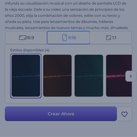
Infunda su visualización musical con un diseño de pantalla LCD de
la vieja escuela. Dele a su video una sensación de principios de los
años 2000, elija la combinación de colores, edite con su texto y
añada su pista. Use para lanzamientos de álbumes, tráileres
musicales, lanzamientos de nuevos temas y mucho más. ¡Pruébelo
gratis hoy mismo!
16:9
9:16
1:1
Estilos disponibles
(4)
Crear Ahora