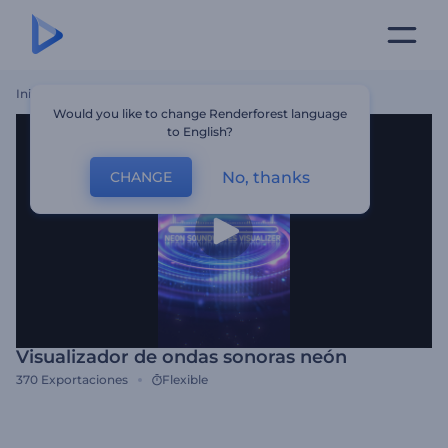
Inicio
Plantillas
Visualizador De Ondas Sonoras Neón
Would you like to change Renderforest language
to English?
No, thanks
CHANGE
Visualizador de ondas sonoras neón
370
Exportaciones
Flexible