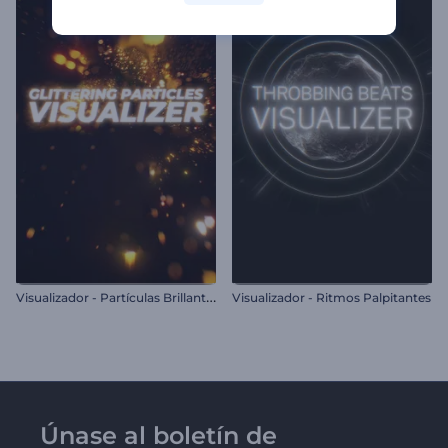
V
isualizador - Partículas Brillantes
Visualizador - Ritmos Palpitantes
Únase al boletín de