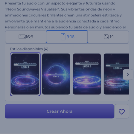
Presenta tu audio con un aspecto elegante y futurista usando
"Neon Soundwaves Visualizer". Sus vibrantes ondas de neón y
animaciones circulares brillantes crean una atmósfera estilizada y
envolvente que mantiene a la audiencia conectada a cada ritmo.
Personalízalo en minutos subiendo tu pista de audio y añadiendo el
nombre del artista y la canción. Ideal para canales de música,
16:9
9:16
1:1
podcasts, promos de DJ y presentaciones de audio. ¡Créalo ahora y
transforma tu sonido en energía visual!
Estilos disponibles
(4)
Crear Ahora